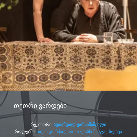
თეთრი ვარდები
რეჟისორი:
ავთანდილ ვარსიმაშვილი
როლებში:
თიკო კორძაძე
,
ოთო ლასხიშვილი
,
სლავა