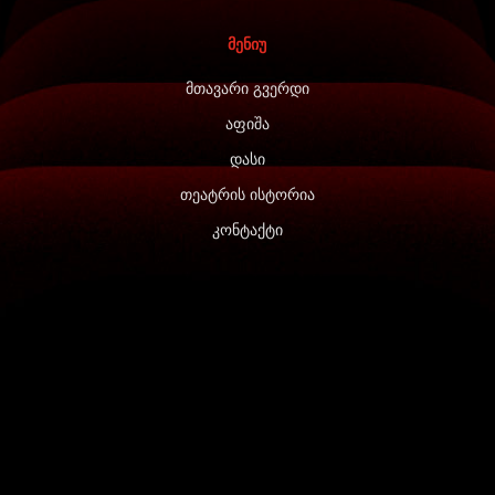
მენიუ
მთავარი გვერდი
აფიშა
დასი
თეატრის ისტორია
კონტაქტი