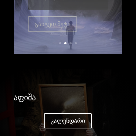
კაკუბავა
გაიგეთ მეტი
აფიშა
კალენდარი