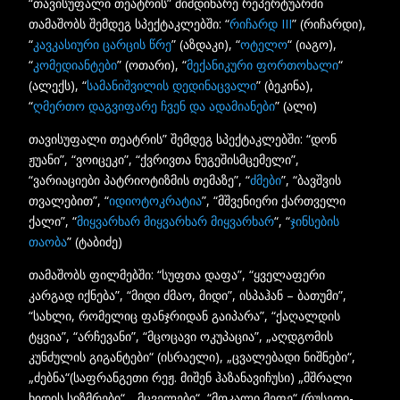
“თავისუფალი თეატრის” მიმდინარე რეპერტუარში
თამაშობს შემდეგ სპექტაკლებში: “
რიჩარდ III
” (რიჩარდი),
“
კავკასიური ცარცის წრე
” (აზდაკი), “
ოტელო
“ (იაგო),
“
კომედიანტები
” (ოთარი), “
მექანიკური ფორთოხალი
“
(ალექს), “
სამანიშვილის დედინაცვალი
” (ბეკინა),
“
ღმერთო დაგვიფარე ჩვენ და ადამიანები
” (ალი)
თავისუფალი თეატრის” შემდეგ სპექტაკლებში: “დონ
ჟუანი”, “ვოიცეკი”, “ქვრივთა ნუგეშისმცემელი”,
“ვარიაციები პატრიოტიზმის თემაზე”, “
ძმები
”, “ბავშვის
თვალებით”, “
იდიოტოკრატია
”, “მშვენიერი ქართველი
ქალი”, “
მიყვარხარ მიყვარხარ მიყვარხარ
“, “
ჯინსების
თაობა
” (ტაბიძე)
თამაშობს ფილმებში: “სუფთა დაფა”, “ყველაფერი
კარგად იქნება”, “მიდი ძმაო, მიდი”, ისპაჰან – ბათუმი”,
“სახლი, რომელიც ფანჯრიდან გაიპარა”, “ქაღალდის
ტყვია”, “არჩევანი”, “მცოცავი ოკუპაცია”, „აღდგომის
კუნძულის გიგანტები“ (ისრაელი), „ცვალებადი ნიშნები“,
„ძებნა“(საფრანგეთი რეჟ. მიშენ ჰაზანავიჩუსი) „მშრალი
ხიდის სიზმრები“, „მცველები“, “მოკალი მეფე“ (რუსეთი-