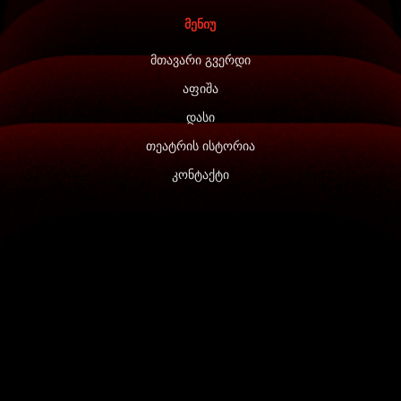
მენიუ
მთავარი გვერდი
აფიშა
დასი
თეატრის ისტორია
კონტაქტი