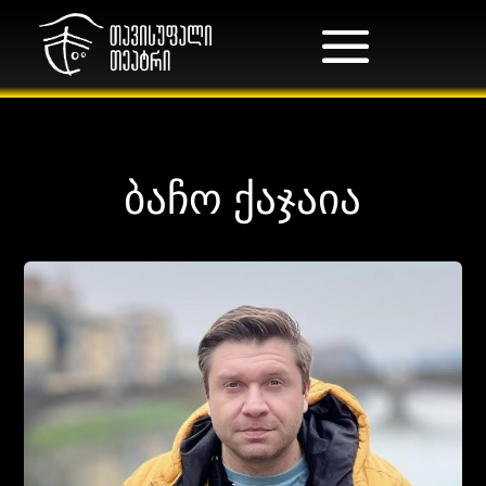
ბაჩო ქაჯაია