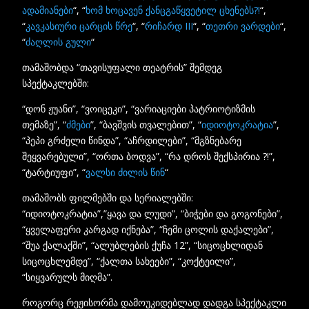
ადამიანები
“, “
ხომ ხოცავენ ქანცგაწყვეტილ ცხენებს?!
“,
“
კავკასიური ცარცის წრე
“, “
რიჩარდ III
“, “
თეთრი ვარდები
“,
“
ძაღლის გული
“
თამაშობდა “თავისუფალი თეატრის” შემდეგ
სპექტაკლებში:
“დონ ჟუანი”, “ვოიცეკი”, “ვარიაციები პატრიოტიზმის
თემაზე”, “
ძმები
”, “ბავშვის თვალებით”, “
იდიოტოკრატია
”,
“პეპი გრძელი წინდა”, “აჩრდილები”, “მგზნებარე
შეყვარებული”, “ორთა ბოდვა”, “რა დროს შექსპირია ?!”,
“ტარტიუფი”, “
ვალსი ძილის წინ
“
თამაშობს ფილმებში და სერიალებში:
“იდიოტოკრატია”,”ყავა და ლუდი”, “ბიჭები და გოგონები”,
“ყველაფერი კარგად იქნება”, “ჩემი ცოლის დაქალები”,
“შუა ქალაქში”, “ალუბლების ქუჩა 12”, “სიცოცხლიდან
სიცოცხლემდე”, “ქალთა სახეები”, “კოქტეილი”,
“სიყვარულს მიღმა”.
როგორც რეჟისორმა დამოუკიდებლად დადგა სპექტაკლი