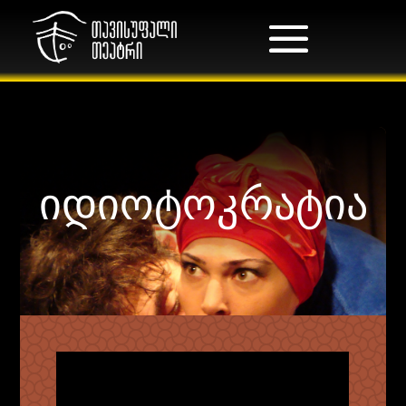
იდიოტოკრატია