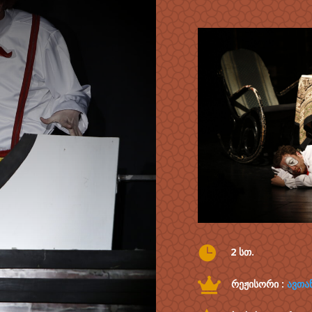

2 სთ.

რეჟისორი :
ავთა