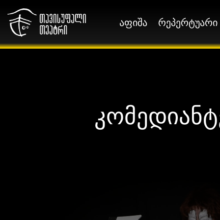
აფიშა
რეპერტუარი
აფიშა
რეპერტუარი
კომედიანტ