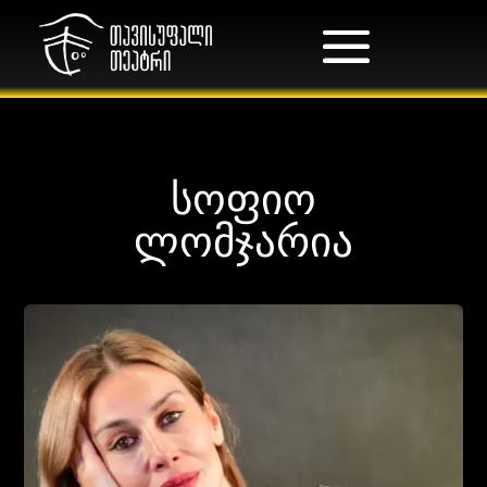
სოფიო
ლომჯარია