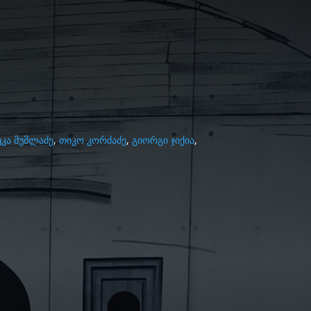
უკა მუმლაძე
,
თიკო კორძაძე
,
გიორგი ჯიქია
,